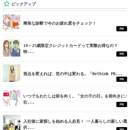
ピックアップ
簡単な診断で今のお疲れ度をチェック！
PR
18～25歳限定クレジットカードって実際お得なの？
特...
PR
視点を変えれば、世の中は変わる。「Rethink PR...
PR
いつでもわたしは前を向く。「女の子の日」を前向きに♪
社...
PR
入社後に家探しを始める人必見！ 一人暮らしの新しい選
択...
PR