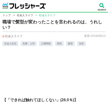
トップ
>
社会人ライフ
>
社会人ライフ
職場で髪型が変わったことを言われるのは、うれし
い？
更新:2016/06/13
社会人ライフ
社会人生活
先輩・上司
人間関係
美容
髪型
女性
【「できれば触れてほしくない」(26.0％)】