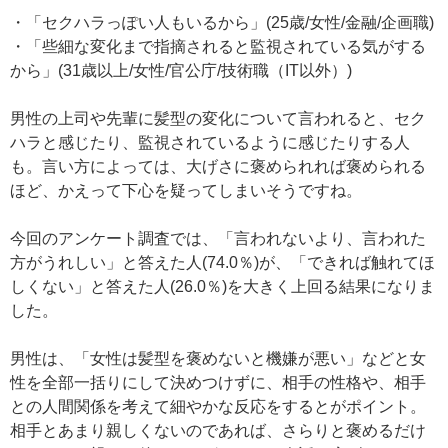
・「セクハラっぽい人もいるから」(25歳/女性/金融/企画職)
・「些細な変化まで指摘されると監視されている気がする
から」(31歳以上/女性/官公庁/技術職（IT以外）)
男性の上司や先輩に髪型の変化について言われると、セク
ハラと感じたり、監視されているように感じたりする人
も。言い方によっては、大げさに褒められれば褒められる
ほど、かえって下心を疑ってしまいそうですね。
今回のアンケート調査では、「言われないより、言われた
方がうれしい」と答えた人(74.0％)が、「できれば触れてほ
しくない」と答えた人(26.0％)を大きく上回る結果になりま
した。
男性は、「女性は髪型を褒めないと機嫌が悪い」などと女
性を全部一括りにして決めつけずに、相手の性格や、相手
との人間関係を考えて細やかな反応をするとがポイント。
相手とあまり親しくないのであれば、さらりと褒めるだけ