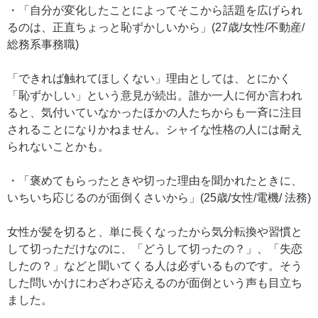
・「自分が変化したことによってそこから話題を広げられ
るのは、正直ちょっと恥ずかしいから」(27歳/女性/不動産/
総務系事務職)
「できれば触れてほしくない」理由としては、とにかく
「恥ずかしい」という意見が続出。誰か一人に何か言われ
ると、気付いていなかったほかの人たちからも一斉に注目
されることになりかねません。シャイな性格の人には耐え
られないことかも。
・「褒めてもらったときや切った理由を聞かれたときに、
いちいち応じるのが面倒くさいから」(25歳/女性/電機/ 法務)
女性が髪を切ると、単に長くなったから気分転換や習慣と
して切っただけなのに、「どうして切ったの？」、「失恋
したの？」などと聞いてくる人は必ずいるものです。そう
した問いかけにわざわざ応えるのが面倒という声も目立ち
ました。