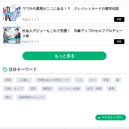
ウワサの真実がここにある！？ クレジットカードの都市伝説
社会人ライフ
PR
社会人デビューもこれで完璧！ 印象アップのセルフプロデュー
ス術
社会人ライフ
PR
もっと見る
注目キーワード
研修
二日酔い
先輩社会人の本音トーク
ミス
ネコ
草食
曲
性格・タイプ
沈黙
腕時計
オンライン会議
休日・休暇
接客
憧れ
金融業界のトレンド
ページトップへ