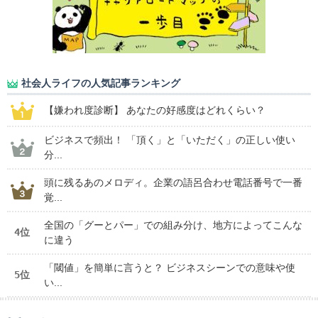
社会人ライフの人気記事ランキング
【嫌われ度診断】 あなたの好感度はどれくらい？
ビジネスで頻出！ 「頂く」と「いただく」の正しい使い
分...
頭に残るあのメロディ。企業の語呂合わせ電話番号で一番
覚...
全国の「グーとパー」での組み分け、地方によってこんな
4位
に違う
「閾値」を簡単に言うと？ ビジネスシーンでの意味や使
5位
い...