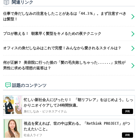
関連リンク
仕事で身だしなみの注意をしたことがあるは「44.3％」。まず注意すべき
は髪型！
プロが教える！ 朝素早く髪型をキメるための夜テクニック
オフィスの身だしなみはこれで完璧！みんなから愛されるスタイルは？
何が正解？ 美容院に行った後の「髪の毛失敗しちゃった......」女性が
男性に求める理想の返答は？
話題のコンテンツ
忙しい新社会人にぴったり！ 「朝リフレア」をはじめよう。しっ
かりニオイケアして24時間快適。
身だしなみ・ビジネスアイテム
PR
視点を変えれば、世の中は変わる。「Rethink PROJECT」がつ
たえたいこと。
社会人ライフ
PR