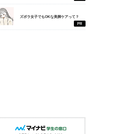
ズボラ女子でもOKな美脚ケアって？
PR