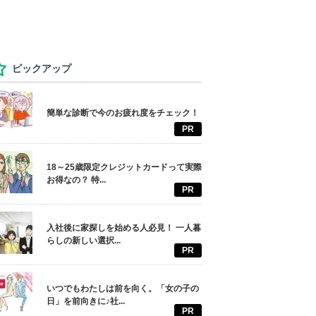
ピックアップ
簡単な診断で今のお疲れ度をチェック！
PR
18～25歳限定クレジットカードって実際
お得なの？ 特...
PR
入社後に家探しを始める人必見！ 一人暮
らしの新しい選択...
PR
いつでもわたしは前を向く。「女の子の
日」を前向きに♪社...
PR