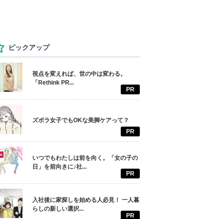
ピックアップ
視点を変えれば、世の中は変わる。
「Rethink PR...
PR
ズボラ女子でもOKな美脚ケアって？
PR
いつでもわたしは前を向く。「女の子の
日」を前向きに♪社...
PR
入社後に家探しを始める人必見！ 一人暮
らしの新しい選択...
PR