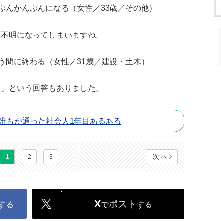
ぷんかんぷんになる（女性／33歳／その他）
味不明になってしまいますね。
う間に終わる（女性／31歳／建設・土木）
い」という回答もありました。
 誰もが通った社会人1年目あるある
次へ
1
2
3
X
ポスト
する
で
する