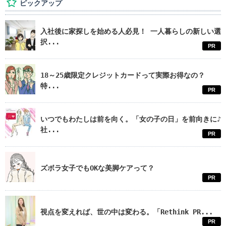
ピックアップ
入社後に家探しを始める人必見！ 一人暮らしの新しい選
択...
PR
18～25歳限定クレジットカードって実際お得なの？
特...
PR
いつでもわたしは前を向く。「女の子の日」を前向きに♪
社...
PR
ズボラ女子でもOKな美脚ケアって？
PR
視点を変えれば、世の中は変わる。「Rethink PR...
PR