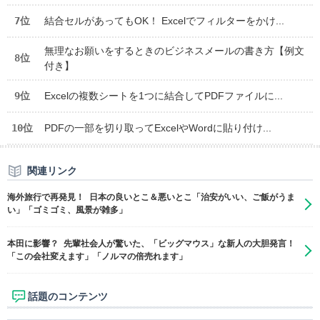
7位
結合セルがあってもOK！ Excelでフィルターをかけ...
無理なお願いをするときのビジネスメールの書き方【例文
8位
付き】
9位
Excelの複数シートを1つに結合してPDFファイルに...
10位
PDFの一部を切り取ってExcelやWordに貼り付け...
関連リンク
海外旅行で再発見！ 日本の良いとこ＆悪いとこ「治安がいい、ご飯がうま
い」「ゴミゴミ、風景が雑多」
本田に影響？ 先輩社会人が驚いた、「ビッグマウス」な新人の大胆発言！
「この会社変えます」「ノルマの倍売れます」
話題のコンテンツ