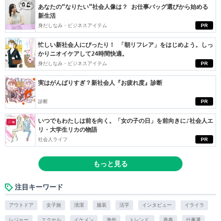
あなたの“なりたい”社会人像は？ お仕事バッグ選びから始める
新生活
身だしなみ・ビジネスアイテム
PR
忙しい新社会人にぴったり！ 「朝リフレア」をはじめよう。しっ
かりニオイケアして24時間快適。
身だしなみ・ビジネスアイテム
PR
実はがんばりすぎ？新社会人『お疲れ度』診断
診断
PR
いつでもわたしは前を向く。「女の子の日」を前向きに♪社会人エ
リ・大学生リカの物語
社会人ライフ
PR
もっと見る
注目キーワード
アウトドア
女子旅
清潔
服装
活字
インタビュー
イライラ
レジャー
エクセル
イケメン
海外
トレンド.
香典
仕事運