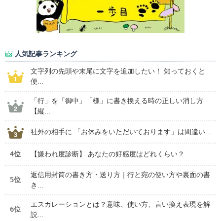
人気記事ランキング
文字列の先頭や末尾に文字を追加したい！ 知っておくと
便...
「行」を「御中」「様」に書き換える時の正しい消し方
【縦...
社外の相手に 「お休みをいただいております」は間違い...
4位
【嫌われ度診断】 あなたの好感度はどれくらい？
返信用封筒の書き方・送り方｜行と宛の使い方や裏面の書
5位
き...
エスカレーションとは？意味、使い方、言い換え表現を解
6位
説...