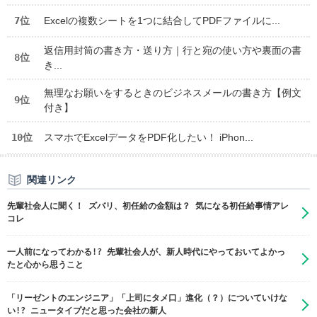
7位
Excelの複数シートを1つに結合してPDFファイルに...
返信用封筒の書き方・送り方｜行と宛の使い方や裏面の書
8位
き...
無理なお願いをするときのビジネスメールの書き方【例文
9位
付き】
10位
スマホでExcelデータをPDF化したい！ iPhon...
関連リンク
先輩社会人に聞く！ ズバリ、初任給の金額は？ 気になる初任給事情アレ
コレ
一人前になってわかる!? 先輩社会人が、新人時代にやっておいてよかっ
たと心から思うこと
「リーゼントのエンジニア」「上司にタメ口」進化（？）についていけな
い!? ニュータイプだと思った会社の新人