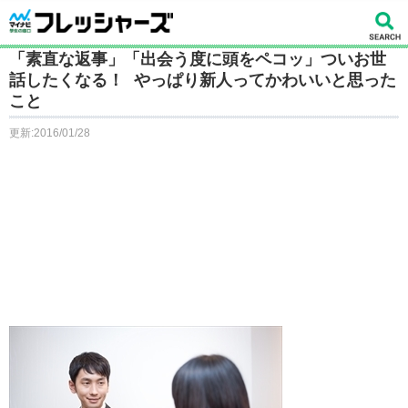
「素直な返事」「出会う度に頭をペコッ」ついお世
話したくなる！ やっぱり新人ってかわいいと思った
こと
更新:2016/01/28