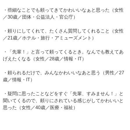
・些細なことでも頼ってきてかわいいなぁと思った（女性
／30歳／団体・公益法人・官公庁）
・頼りにしてくれて、たくさん質問してくれること（女性
／21歳／ホテル・旅行・アミューズメント）
・「先輩！」と言って頼ってくるとき。なんでも教えてあ
げえたくなる（女性／28歳／情報・IT）
・頼られるだけで、みんなかわいいなあと思う（男性／27
歳／情報・IT）
・疑問に思ったことなどをすぐ「先輩、すみません！」と
聞いてくるので、頼りにされている感じがしてかわいいと
思った（女性／40歳／医療・福祉）