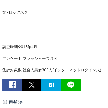
文●ロックスター
調査時期:2015年4月
アンケート:フレッシャーズ調べ
集計対象数:社会人男女302人(インターネットログイン式)
関連記事