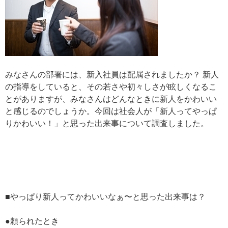
みなさんの部署には、新入社員は配属されましたか？ 新人
の指導をしていると、その若さや初々しさが眩しくなるこ
とがありますが、みなさんはどんなときに新人をかわいい
と感じるのでしょうか。今回は社会人が「新人ってやっぱ
りかわいい！」と思った出来事について調査しました。
■やっぱり新人ってかわいいなぁ〜と思った出来事は？
●頼られたとき