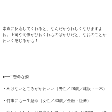
素直に反応してくれると、なんだかうれしくなりますよ
ね。上司や同僚がひねくれものばかりだと、なおのことか
わいく感じるかも！
●一生懸命な姿
・めげないところがかわいい（男性／28歳／建設・土木）
・何事にも一生懸命（女性／30歳／金融・証券）