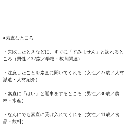
●素直なところ
・失敗したときなどに、すぐに「すみません」と謝れると
ころ（男性／32歳／学校・教育関連）
・注意したことを素直に聞いてくれる（女性／27歳／人材
派遣・人材紹介）
・素直に「はい」と返事をするところ（男性／30歳／農
林・水産）
・なんにでも素直に受け入れてくれる（女性／41歳／食
品・飲料）