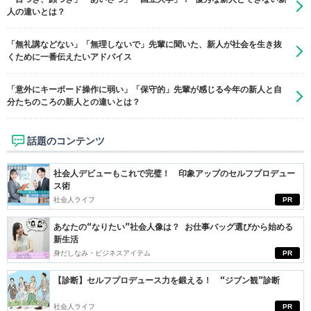
人の違いとは？
「無礼講などない」「無理しないで」先輩に聞いた、新人が社会を生き抜
くために一番伝えたいアドバイス
「意外にキーボード操作に弱い」「保守的」先輩が感じる今年の新人と自
分たちのころの新人との違いとは？
話題のコンテンツ
社会人デビューもこれで完璧！ 印象アップのセルフプロデュー
ス術
社会人ライフ
PR
あなたの“なりたい”社会人像は？ お仕事バッグ選びから始める
新生活
身だしなみ・ビジネスアイテム
PR
【診断】セルフプロデュース力を鍛える！ “ジブン観”診断
社会人ライフ
PR