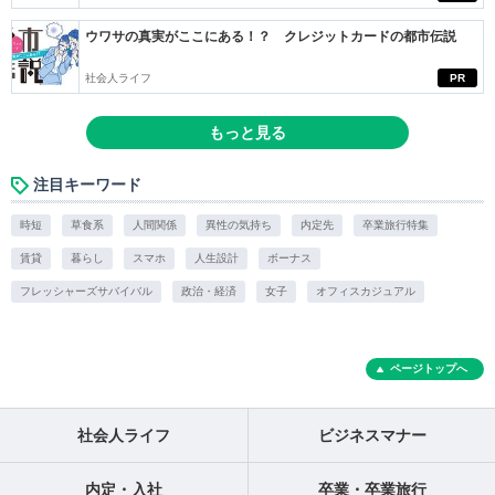
ウワサの真実がここにある！？ クレジットカードの都市伝説
社会人ライフ
PR
もっと見る
注目キーワード
時短
草食系
人間関係
異性の気持ち
内定先
卒業旅行特集
賃貸
暮らし
スマホ
人生設計
ボーナス
フレッシャーズサバイバル
政治・経済
女子
オフィスカジュアル
ページトップへ
社会人ライフ
ビジネスマナー
内定・入社
卒業・卒業旅行