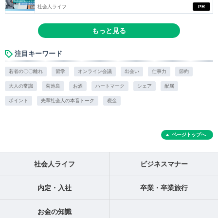
社会人ライフ
PR
もっと見る
注目キーワード
若者の〇〇離れ
留学
オンライン会議
出会い
仕事力
節約
大人の常識
菊池良
お酒
ハートマーク
シェア
配属
ポイント
先輩社会人の本音トーク
税金
ページトップへ
社会人ライフ
ビジネスマナー
内定・入社
卒業・卒業旅行
お金の知識