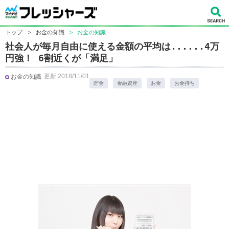
トップ
>
お金の知識
>
お金の知識
社会人が毎月自由に使える金額の平均は......4万
円強！ 6割近くが「満足」
更新:2018/11/01
お金の知識
貯金
金融資産
お金
お金持ち