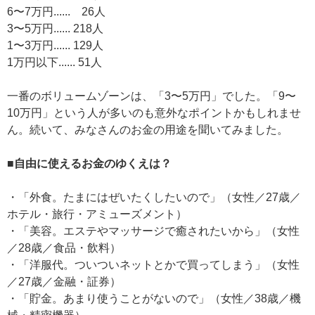
6〜7万円...... 26人
3〜5万円...... 218人
1〜3万円...... 129人
1万円以下...... 51人
一番のボリュームゾーンは、「3〜5万円」でした。「9〜
10万円」という人が多いのも意外なポイントかもしれませ
ん。続いて、みなさんのお金の用途を聞いてみました。
■自由に使えるお金のゆくえは？
・「外食。たまにはぜいたくしたいので」（女性／27歳／
ホテル・旅行・アミューズメント）
・「美容。エステやマッサージで癒されたいから」（女性
／28歳／食品・飲料）
・「洋服代。ついついネットとかで買ってしまう」（女性
／27歳／金融・証券）
・「貯金。あまり使うことがないので」（女性／38歳／機