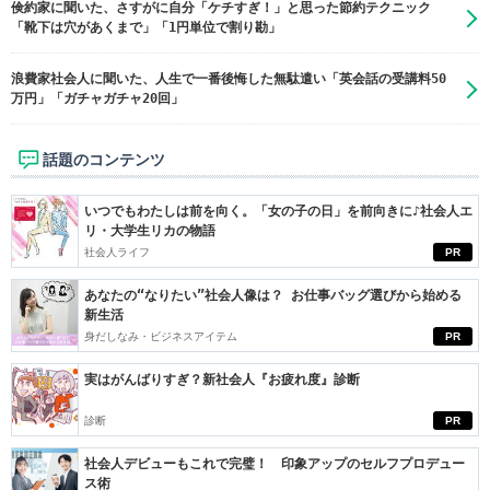
倹約家に聞いた、さすがに自分「ケチすぎ！」と思った節約テクニック
「靴下は穴があくまで」「1円単位で割り勘」
浪費家社会人に聞いた、人生で一番後悔した無駄遣い「英会話の受講料50
万円」「ガチャガチャ20回」
話題のコンテンツ
いつでもわたしは前を向く。「女の子の日」を前向きに♪社会人エ
リ・大学生リカの物語
社会人ライフ
PR
あなたの“なりたい”社会人像は？ お仕事バッグ選びから始める
新生活
身だしなみ・ビジネスアイテム
PR
実はがんばりすぎ？新社会人『お疲れ度』診断
診断
PR
社会人デビューもこれで完璧！ 印象アップのセルフプロデュー
ス術