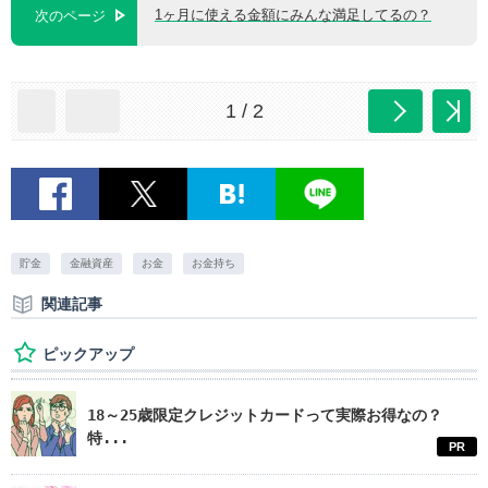
1ヶ月に使える金額にみんな満足してるの？
次のページ
1 / 2
貯金
金融資産
お金
お金持ち
関連記事
ピックアップ
18～25歳限定クレジットカードって実際お得なの？
特...
PR