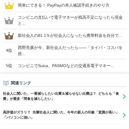
簡単にできる！ PayPayの本人確認手続きのやり方
コンビニの支払いで電子マネーが残高不足になったら現金
と...
新社会人の81.1％が社会人になったら携帯料金を自分で...
西野亮廣が今、新社会人だったら――「タイパ・コスパを
4位
捨...
5位
コンビニでSuica、PASMOなどの交通系電子マネー...
関連リンク
社会人に聞いた、一番減らしたい出費＆減らせない出費は？ どちらも「食
費」が最多「間食を減らしたい」
高評価がズラリ？ 先輩社会人に聞いた、今年の新人の印象「意識が高い」
「パソコンに強い」