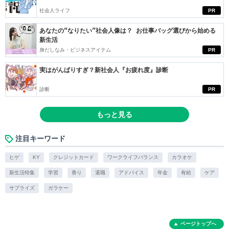
社会人ライフ
PR
あなたの“なりたい”社会人像は？ お仕事バッグ選びから始める
新生活
身だしなみ・ビジネスアイテム
PR
実はがんばりすぎ？新社会人『お疲れ度』診断
診断
PR
もっと見る
注目キーワード
ヒゲ
KY
クレジットカード
ワークライフバランス
カラオケ
新生活特集
学習
香り
退職
アドバイス
年金
有給
ケア
サプライズ
ガラケー
ページトップへ