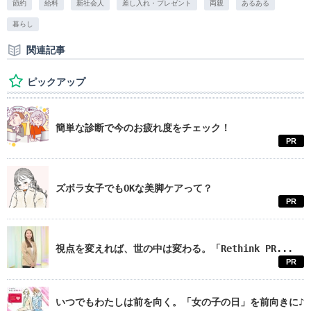
節約
給料
新社会人
差し入れ・プレゼント
両親
あるある
暮らし
関連記事
ピックアップ
簡単な診断で今のお疲れ度をチェック！
PR
ズボラ女子でもOKな美脚ケアって？
PR
視点を変えれば、世の中は変わる。「Rethink PR...
PR
いつでもわたしは前を向く。「女の子の日」を前向きに♪