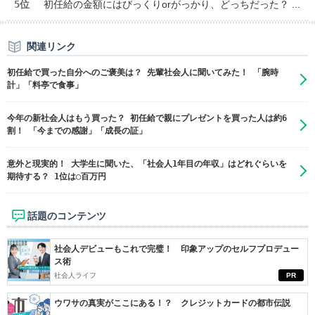
5位
初任給の金額にはびっくりorがっかり、どっちだった？ ...
関連リンク
初任給で買った自分へのご褒美は？ 先輩社会人に聞いてみた！ 「腕時
計」「料亭で食事」
今年の新社会人はもう買った？ 初任給で親にプレゼントを買った人は約6
割！ 「今までの感謝」「成長の証」
意外と現実的！ 大学生に聞いた、「社会人1年目の年収」はどれぐらいを
期待する？ 1位は◯百万円
話題のコンテンツ
社会人デビューもこれで完璧！ 印象アップのセルフプロデュー
ス術
社会人ライフ
PR
ウワサの真実がここにある！？ クレジットカードの都市伝説