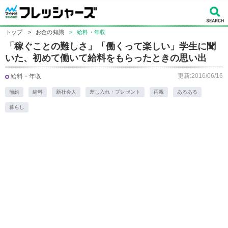
トップ
>
お金の知識
>
給料・年収
「稼ぐことの難しさ」「働くって楽しい」学生に聞
いた、初めて働いて給料をもらったときの思い出
更新:2016/06/16
給料・年収
節約
給料
新社会人
差し入れ・プレゼント
両親
あるある
暮らし