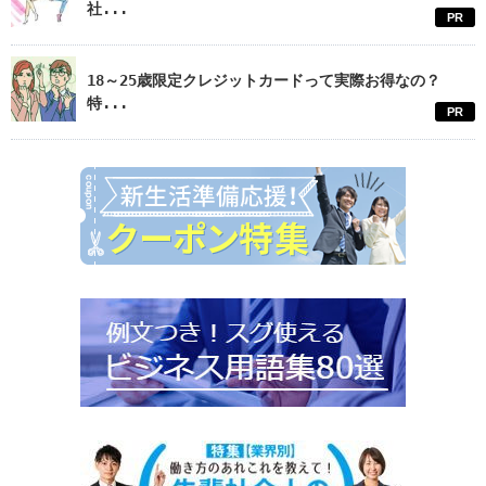
社...
PR
18～25歳限定クレジットカードって実際お得なの？
特...
PR