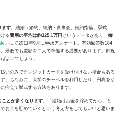
ります
。結婚（婚約、結納・食事会、婚約指輪、挙式、
かける
費用の平均は約325.1万円
というデータがあり、
御
afe
』にて2011年9月にWebアンケート。有効回答数184
性))から、最低でも差額を二人で準備する必要があります。御祝
ればよいでしょう。
前払いのみでクレジットカードを受け付けない場合もある
ます。ちなみに、大学のチャペルを利用したり、円高を活
手に抑えて挙式する方法もあります。
なことが多くなります
。「結婚はお金を貯めてから」と
人でお金を貯めていくという考え方をしてもいいと思いま