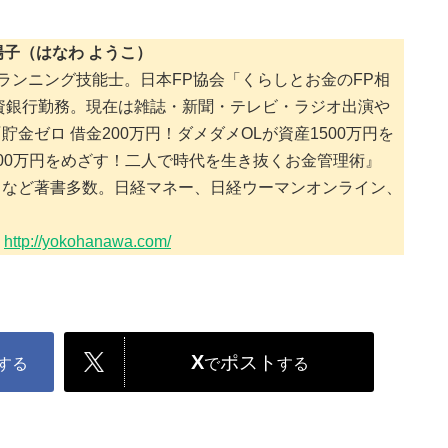
陽子（はなわ ようこ）
ランニング技能士。日本FP協会「くらしとお金のFP相
投資銀行勤務。現在は雑誌・新聞・テレビ・ラジオ出演や
金ゼロ 借金200万円！ダメダメOLが資産1500万円を
00万円をめざす！二人で時代を生き抜くお金管理術』
）など著書多数。日経マネー、日経ウーマンオンライン、
：
http://yokohanawa.com/
X
ポスト
する
で
する