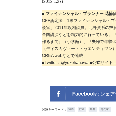
(2012.1.27)
■ ファイナンシャル・プランナー 花輪
CFP認定者、1級ファイナンシャル・プ
談室」2011年度相談員。元外資系の
全国講演などを精力的に行っている。『貯
作るまで』（小学館）、『夫婦で年収6
（ディスカヴァー・トゥエンティワン
CREA webなどで連載。
■Twitter：@yokohanawa ■公式サイト
Facebook
シェア
で
関連キーワード：
節約
貯金
給料
専門家.