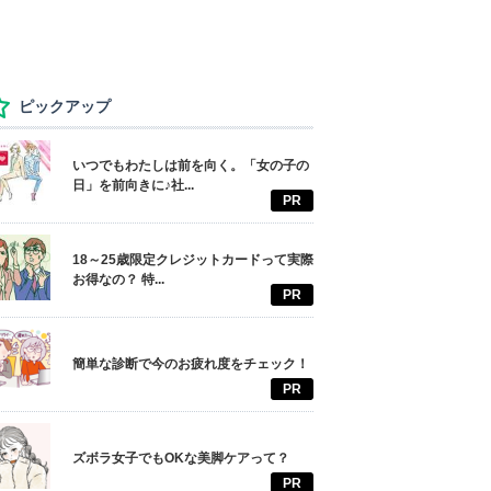
ピックアップ
いつでもわたしは前を向く。「女の子の
日」を前向きに♪社...
PR
18～25歳限定クレジットカードって実際
お得なの？ 特...
PR
簡単な診断で今のお疲れ度をチェック！
PR
ズボラ女子でもOKな美脚ケアって？
PR