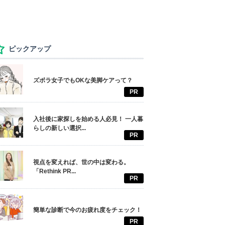
ピックアップ
ズボラ女子でもOKな美脚ケアって？
PR
入社後に家探しを始める人必見！ 一人暮
らしの新しい選択...
PR
視点を変えれば、世の中は変わる。
「Rethink PR...
PR
簡単な診断で今のお疲れ度をチェック！
PR