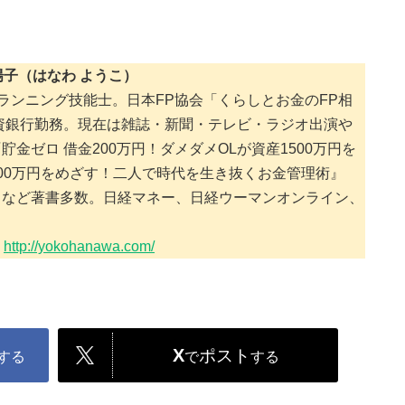
陽子（はなわ ようこ）
ランニング技能士。日本FP協会「くらしとお金のFP相
投資銀行勤務。現在は雑誌・新聞・テレビ・ラジオ出演や
金ゼロ 借金200万円！ダメダメOLが資産1500万円を
00万円をめざす！二人で時代を生き抜くお金管理術』
）など著書多数。日経マネー、日経ウーマンオンライン、
：
http://yokohanawa.com/
X
ポスト
する
で
する