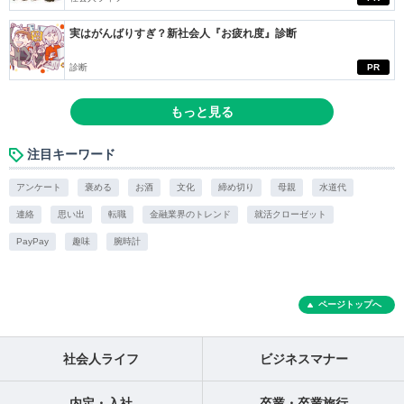
実はがんばりすぎ？新社会人『お疲れ度』診断
診断
PR
もっと見る
注目キーワード
アンケート
褒める
お酒
文化
締め切り
母親
水道代
連絡
思い出
転職
金融業界のトレンド
就活クローゼット
PayPay
趣味
腕時計
ページトップへ
社会人ライフ
ビジネスマナー
内定・入社
卒業・卒業旅行