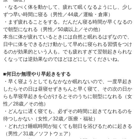
・なるべく体を動かして、疲れて眠くなるようにし、少し
ずつ早い時間に寝る（男性／44歳／運輸・倉庫）
・まず疲れることをする。だんだん寝る時間が早くなるの
で朝型になれる（男性／50歳以上／その他）
本当に体が疲れているときには自然と眠れるはずなので、
日中に体をできるだけ動かして早めに寝られる習慣をつけ
るのが効果的という人も。でも疲れすぎて翌朝起きられな
くなっては逆効果なのでほどほどにしてくださいね。
■何日か無理やり早起きをする
・早く寝ようとしてもなかなか眠れないので、一度早起き
したらその日は昼寝せずきちんと早く寝て、その次の日か
らも早寝早起きを心がけるとそのうちに朝型になれる（女
性／28歳／その他）
・どんなに遅く寝ても、必ずその時間に起きてなれるのを
待つしかない（女性／32歳／医療・福祉）
・どれだけ睡眠時間が短くても朝日を浴びるために起きる
（男性／31歳／ソフトウェア）