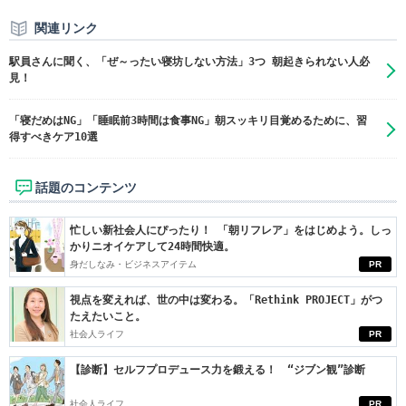
関連リンク
駅員さんに聞く、「ぜ～ったい寝坊しない方法」3つ 朝起きられない人必
見！
「寝だめはNG」「睡眠前3時間は食事NG」朝スッキリ目覚めるために、習
得すべきケア10選
話題のコンテンツ
忙しい新社会人にぴったり！ 「朝リフレア」をはじめよう。しっ
かりニオイケアして24時間快適。
身だしなみ・ビジネスアイテム
PR
視点を変えれば、世の中は変わる。「Rethink PROJECT」がつ
たえたいこと。
社会人ライフ
PR
【診断】セルフプロデュース力を鍛える！ “ジブン観”診断
社会人ライフ
PR