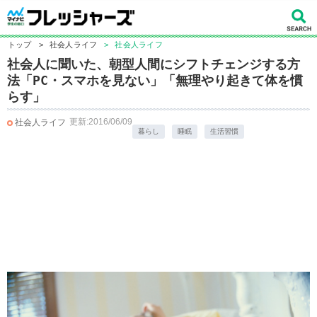
トップ
>
社会人ライフ
>
社会人ライフ
社会人に聞いた、朝型人間にシフトチェンジする方
法「PC・スマホを見ない」「無理やり起きて体を慣
らす」
更新:2016/06/09
社会人ライフ
暮らし
睡眠
生活習慣