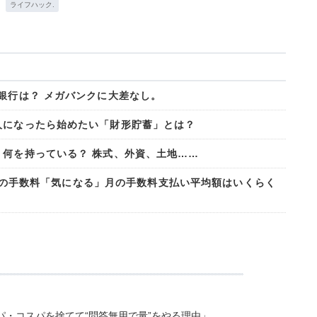
ライフハック.
銀行は？ メガバンクに大差なし。
人になったら始めたい「財形貯蓄」とは？
、何を持っている？ 株式、外資、土地……
ATMの手数料「気になる」月の手数料支払い平均額はいくらく
・コスパを捨てて“問答無用で量”をやる理由」