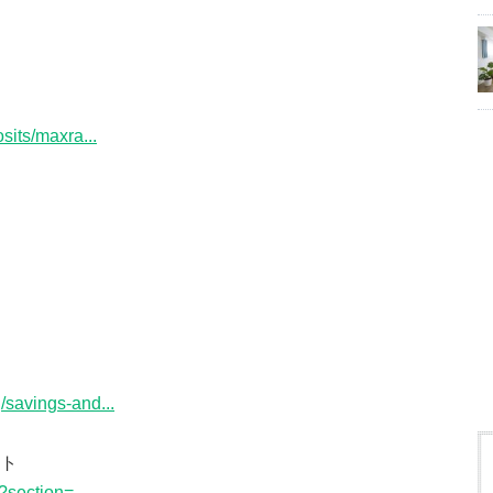
sits/maxra...
/savings-and...
イト
?section=...