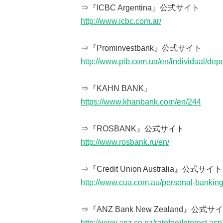
⇒『ICBC Argentina』公式サイト
http://www.icbc.com.ar/
⇒『Prominvestbank』公式サイト
http://www.pib.com.ua/en/individual/depo
⇒『KAHN BANK』
https://www.khanbank.com/en/244
⇒『ROSBANK』公式サイト
http://www.rosbank.ru/en/
⇒『Credit Union Australia』公式サイト
http://www.cua.com.au/personal-banking
⇒『ANZ Bank New Zealand』公式サ
http://www.anz.co.nz/ratefee/Interest.asp