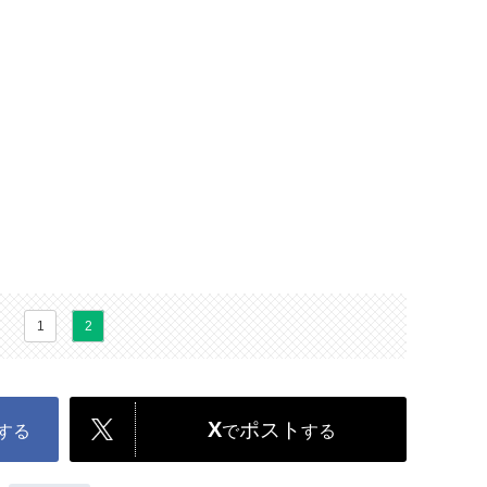
1
2
X
ポスト
する
で
する