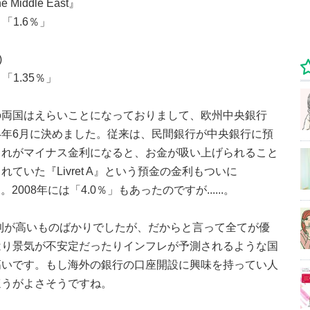
 Middle East』
：「1.6％」
)
：「1.35％」
の両国はえらいことになっておりまして、欧州中央銀行
014年6月に決めました。従来は、民間銀行が中央銀行に預
これがマイナス金利になると、お金が吸い上げられること
いた『Livret A』という預金の金利もついに
008年には「4.0％」もあったのですが......。
利が高いものばかりでしたが、だからと言って全てが優
はり景気が不安定だったりインフレが予測されるような国
高いです。もし海外の銀行の口座開設に興味を持ってい人
ほうがよさそうですね。