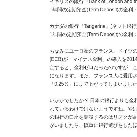
イギリスの銀行『Bank of London and the
1年間の定期預金(Term Deposit)の金利
カナダの銀行『Tangerine』(ネット銀行
1年間の定期預金(Term Deposit)の金利
ちなみにユーロ圏のフランス、ドイツ
(ECB)が「マイナス金利」の導入を2
金すると、金利ゼロだったのですが、
になります。また、フランス人に愛用されて
「0.25％」にまで下がってしまいました。2
いかがでしたか？ 日本の銀行よりも金
れているわけではないようですね。や
の銀行の口座を開設するのはリスクが
がいましたら、慎重に銀行選びをした