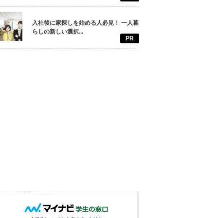
入社後に家探しを始める人必見！ 一人暮
らしの新しい選択...
PR