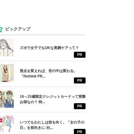
ピックアップ
ズボラ女子でもOKな美脚ケアって？
PR
視点を変えれば、世の中は変わる。
「Rethink PR...
PR
18～25歳限定クレジットカードって実際
お得なの？ 特...
PR
いつでもわたしは前を向く。「女の子の
日」を前向きに♪社...
PR