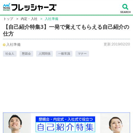
トップ
>
内定・入社
>
入社準備
【自己紹介特集3】一発で覚えてもらえる自己紹介の
仕方
更新:2019/02/20
入社準備
社会人
懇親会
人間関係
一般常識
マナー