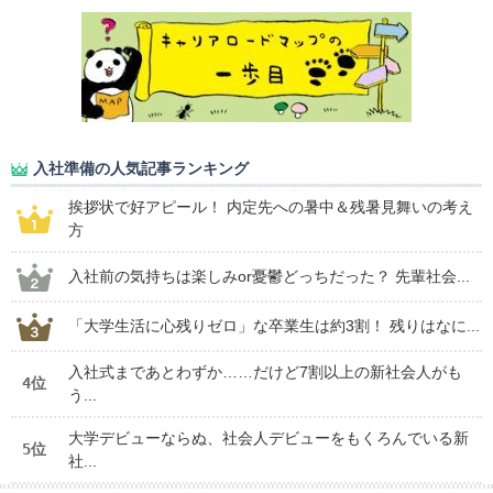
入社準備の人気記事ランキング
挨拶状で好アピール！ 内定先への暑中＆残暑見舞いの考え
方
入社前の気持ちは楽しみor憂鬱どっちだった？ 先輩社会...
「大学生活に心残りゼロ」な卒業生は約3割！ 残りはなに...
入社式まであとわずか……だけど7割以上の新社会人がも
4位
う...
大学デビューならぬ、社会人デビューをもくろんでいる新
5位
社...