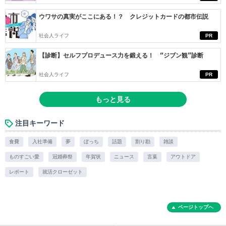
ウワサの真実がここにある！？ クレジットカードの都市伝説
社会人ライフ
PR
【診断】セルフプロデュース力を鍛える！ “ジブン観”診断
社会人ライフ
PR
もっと見る
注目キーワード
食費
入社準備
夢
ぼっち
話題
割り勘
雑談
ものすごい愛
冠婚葬祭
年賀状
ニュース
言葉
アウトドア
レポート
就活クローゼット
ページトップへ