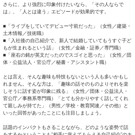
さらに、より強烈に印象付けたいなら、「その人ならで
は」、「人とは違う」エピソードが効果的です。
■「ライブをしていてデビュー寸前だった」（女性／建築・
土木情報／技術職）
■「入社後の自己紹介で、新人で結婚していてもうすぐ子ど
もが生まれるという話」（女性／金融・証券／専門職）
■「座右の銘が英文だったのでスゴイと思った」（女性／団
体・公益法人・官公庁／秘書・アシスタント職）
とは言え、そんな趣味も特技もないという人も多いかもし
れません。そんな方は、「趣味の話そのものよりそれを楽
しそうに話す姿が印象に残る」（女性／団体・公益法人・
官公庁／事務系専門職）「とても分かりやすく話してくれ
て親しみが持てた」（男性／学校・教育関連／その他）と
いった回答があったことにも注目しましょう。
話題のインパクトもさることながら、どのような姿勢で話
をするかということも"相手に覚えてもらえる自己紹介"のキ