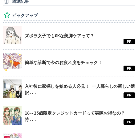
関連記事
ピックアップ
ズボラ女子でもOKな美脚ケアって？
PR
簡単な診断で今のお疲れ度をチェック！
PR
入社後に家探しを始める人必見！ 一人暮らしの新しい選
択...
PR
18～25歳限定クレジットカードって実際お得なの？
特...
PR