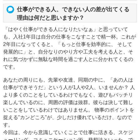
仕事ができる人、できない人の差が出てくる
理由は何だと思いますか？
「はやく仕事ができる人になりたいなぁ」と思っていて
も、入社1年目は自分の仕事をこなすことで精一杯。これが
2年目になってくると、「もっと仕事を効率的に、 そして
発展的に」と、自分なりのやり方や工夫を考える人と、そ
れに気づかずに無駄な時間を過ごす人とに分かれてくるの
です。
あなたの周りにも、先輩や友達、同期の中に、「あの人は
仕事ができそうだ」という人が1人や2人、いませんか？ 人
より多くのことをしているわけでもなく、遊びもバッチリ
楽しんでいるのに、周囲の評価は抜群。彼らは決して難し
いことをしているわけではありません。 物事のポイントを
捉える"カンどころ"が、少しだけ優れているだけ、なので
す。
今回は、今から意識していくことで仕事に活きる、スケジ
ューリング、コミュニケーション術、発想法といった、で