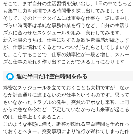
そこで、まず自分の生活習慣を洗い出し、1日の中でもっと
も集中し力を発揮できる時間帯を探し出してみましょう。
そして、そのピークタイムには重要な仕事を、逆に集中し
づらい時間帯は単純な事務作業を行うなど、自分の生活リ
ズムに合わせたスケジュールを組み、実行してみます。
新入社員のうちは、仕事に対する意欲や緊張感が続きます
が、仕事に慣れてくるとついついだらだらとしてしまいが
ち。こうすることで、仕事の効率性が一段と増し、スムー
ズな仕事の流れを作り出すことができるようになります。
週に半日だけ空白時間を作る
綿密なスケジュールを立てておくことも大切ですが、なか
なか計画通りに進まないのが仕事というものです。思って
もいなかったトラブルの発生、突然のアポなし来客、上司
からの急な命令など、予定していなかった出来事が起こる
のは、仕事上よくあること。
このような事態に備え、調整が図れる空白時間を予め作っ
ておくとベター。突発事項により進行が遅れてしまった作