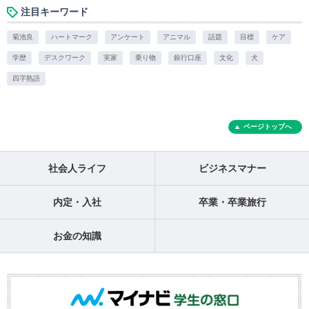
注目キーワード
菊池良
ハートマーク
アンケート
アニマル
話題
目標
ケア
学歴
デスクワーク
実家
乗り物
銀行口座
文化
犬
四字熟語
ページトップへ
社会人ライフ
ビジネスマナー
内定・入社
卒業・卒業旅行
お金の知識