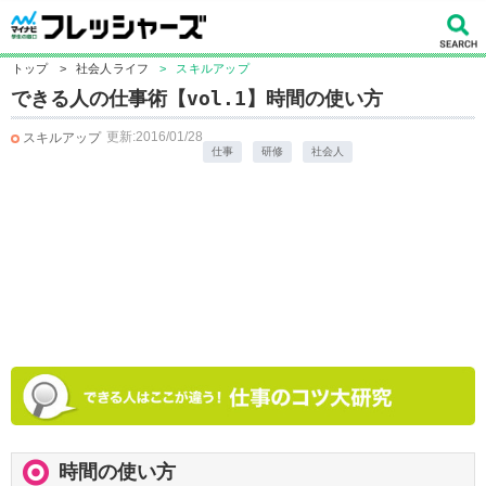
トップ
>
社会人ライフ
>
スキルアップ
できる人の仕事術【vol.1】時間の使い方
更新:2016/01/28
スキルアップ
仕事
研修
社会人
時間の使い方