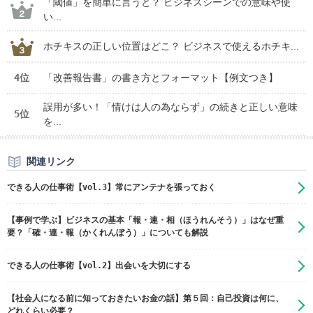
「閾値」を簡単に言うと？ ビジネスシーンでの意味や使
い...
ホチキスの正しい位置はどこ？ ビジネスで使えるホチキ...
4位
「改善報告書」の書き方とフォーマット【例文つき】
誤用が多い！「情けは人の為ならず」の続きと正しい意味
5位
を...
関連リンク
できる人の仕事術【vol.3】常にアンテナを張っておく
【事例で学ぶ】ビジネスの基本「報・連・相（ほうれんそう）」はなぜ重
要？「確・連・報（かくれんぼう）」についても解説
できる人の仕事術【vol.2】出会いを大切にする
【社会人になる前に知っておきたいお金の話】第５回：自己投資は何に、
どれくらい必要？