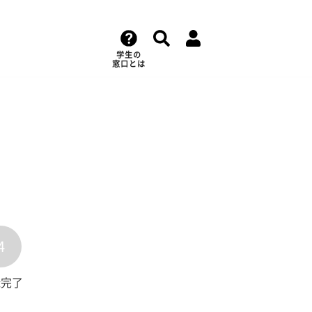
学生の
窓口とは
4
録完了