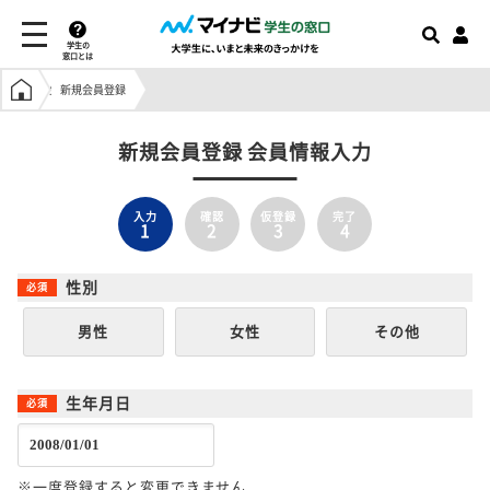
学生の
窓口とは
学生の窓口トップ
新規会員登録
新規会員登録 会員情報入力
入力
確認
仮登録
完了
1
2
3
4
性別
男性
女性
その他
生年月日
※一度登録すると変更できません