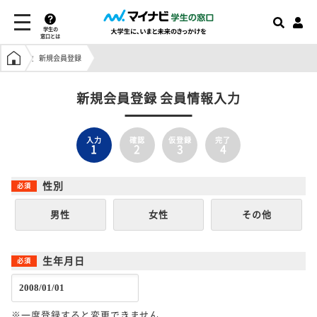
学生の
窓口とは
学生の窓口トップ
新規会員登録
新規会員登録 会員情報入力
入力
確認
仮登録
完了
1
2
3
4
性別
男性
女性
その他
生年月日
※一度登録すると変更できません