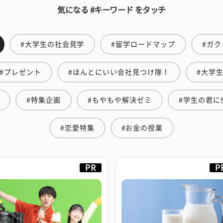
気になる #キーワード をタッチ
#大学生の社会見学
#留学ロードマップ
#ガク
#プレゼント
#ほんとにいい会社見つけ隊！
#大学
#特集企画
#もやもや解決ゼミ
#学生の君に
#恋愛特集
#お金の授業
PR
P