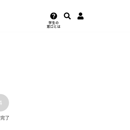
学生の
窓口とは
4
録完了