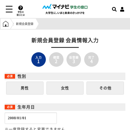
学生の
窓口とは
学生の窓口トップ
新規会員登録
新規会員登録 会員情報入力
入力
確認
仮登録
完了
1
2
3
4
性別
男性
女性
その他
生年月日
※一度登録すると変更できません