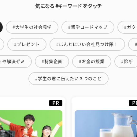
気になる #キーワード をタッチ
#大学生の社会見学
#留学ロードマップ
#ガク
#プレゼント
#ほんとにいい会社見つけ隊！
もや解決ゼミ
#特集企画
#お金の授業
#診断
#学生の君に伝えたい３つのこと
PR
P