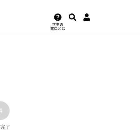
学生の
窓口とは
4
録完了