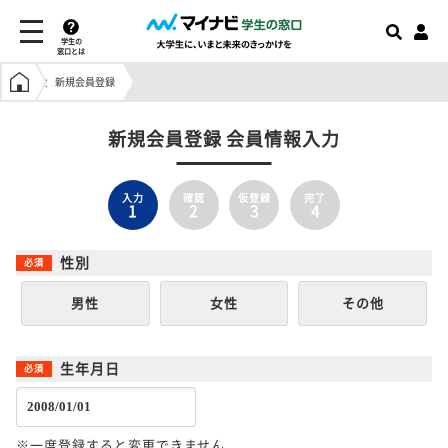
学生の
窓口とは
学生の窓口トップ
新規会員登録
新規会員登録 会員情報入力
入力
確認
仮登録
完了
1
2
3
4
性別
男性
女性
その他
生年月日
※一度登録すると変更できません