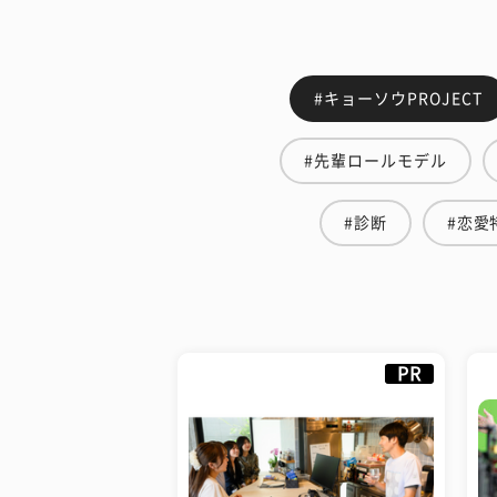
#キョーソウPROJECT
#先輩ロールモデル
#診断
#恋愛
PR