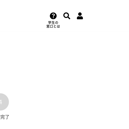
学生の
窓口とは
4
録完了