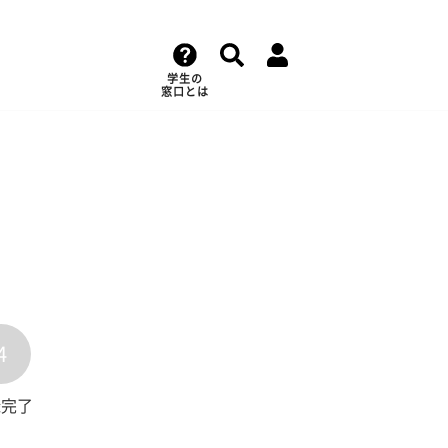
学生の
窓口とは
4
録完了