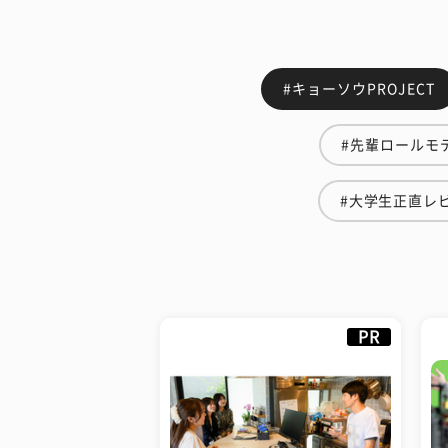
#キョーソウPROJECT
#先輩ロールモ
#大学生正直レ
PR