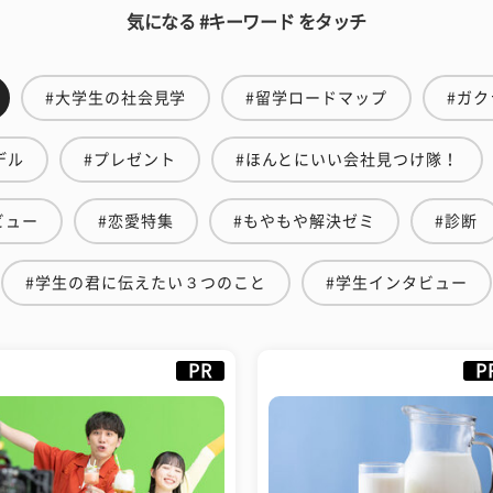
気になる #キーワード をタッチ
#大学生の社会見学
#留学ロードマップ
#ガク
デル
#プレゼント
#ほんとにいい会社見つけ隊！
ビュー
#恋愛特集
#もやもや解決ゼミ
#診断
#学生の君に伝えたい３つのこと
#学生インタビュー
PR
P