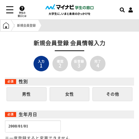
学生の
窓口とは
学生の窓口トップ
新規会員登録
新規会員登録 会員情報入力
入力
確認
仮登録
完了
1
2
3
4
性別
男性
女性
その他
生年月日
※一度登録すると変更できません