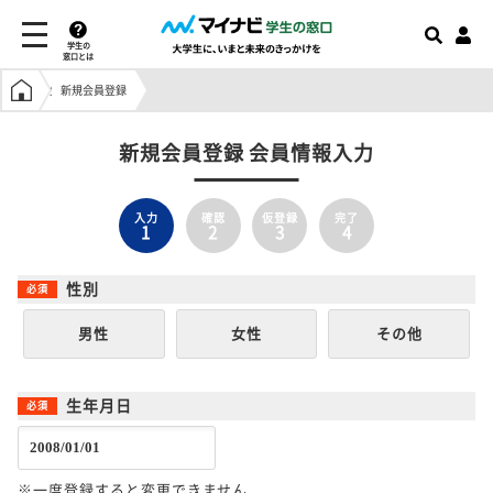
学生の
窓口とは
学生の窓口トップ
新規会員登録
新規会員登録 会員情報入力
入力
確認
仮登録
完了
1
2
3
4
性別
男性
女性
その他
生年月日
※一度登録すると変更できません