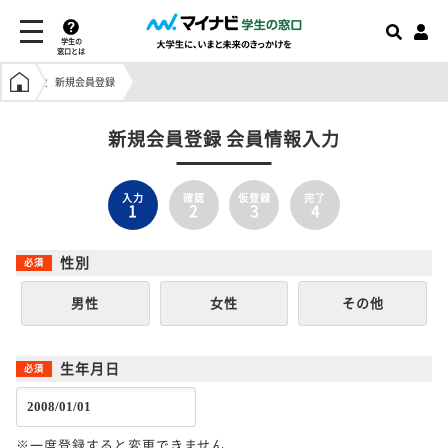
学生の
窓口とは
学生の窓口トップ
新規会員登録
新規会員登録 会員情報入力
入力
確認
仮登録
完了
1
2
3
4
性別
男性
女性
その他
生年月日
※一度登録すると変更できません