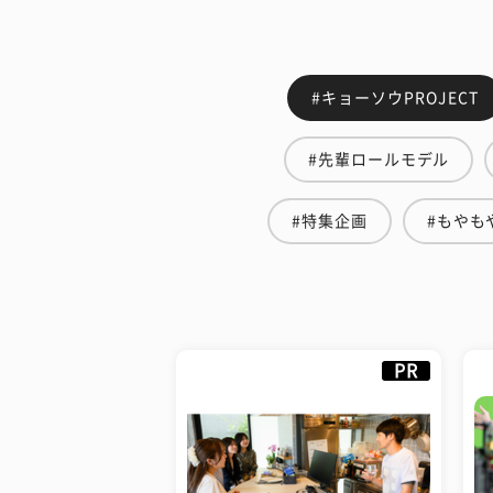
#キョーソウPROJECT
#先輩ロールモデル
#特集企画
#もやも
PR