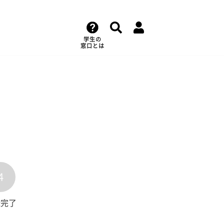
学生の
窓口とは
4
録完了