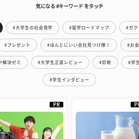
気になる #キーワード をタッチ
#大学生の社会見学
#留学ロードマップ
#ガク
#プレゼント
#ほんとにいい会社見つけ隊！
#お
や解決ゼミ
#大学生正直レビュー
#診断
#学
#学生インタビュー
PR
P