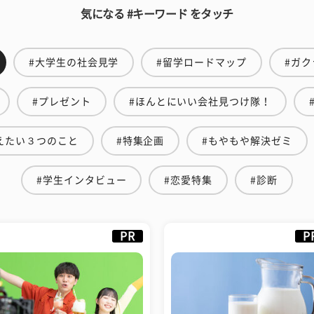
気になる #キーワード をタッチ
#大学生の社会見学
#留学ロードマップ
#ガク
#プレゼント
#ほんとにいい会社見つけ隊！
えたい３つのこと
#特集企画
#もやもや解決ゼミ
#学生インタビュー
#恋愛特集
#診断
PR
P