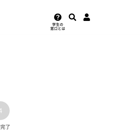
学生の
窓口とは
4
録完了