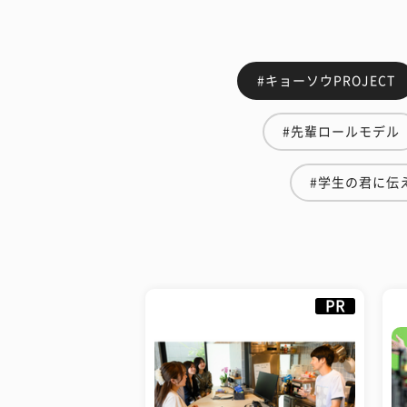
#キョーソウPROJECT
#先輩ロールモデル
#学生の君に伝
PR