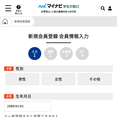
学生の
窓口とは
学生の窓口トップ
新規会員登録
新規会員登録 会員情報入力
入力
確認
仮登録
完了
1
2
3
4
性別
男性
女性
その他
生年月日
※一度登録すると変更できません