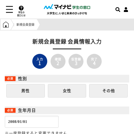
学生の
窓口とは
学生の窓口トップ
新規会員登録
新規会員登録 会員情報入力
入力
確認
仮登録
完了
1
2
3
4
性別
男性
女性
その他
生年月日
※一度登録すると変更できません