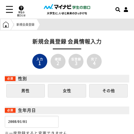
学生の
窓口とは
学生の窓口トップ
新規会員登録
新規会員登録 会員情報入力
入力
確認
仮登録
完了
1
2
3
4
性別
男性
女性
その他
生年月日
※一度登録すると変更できません