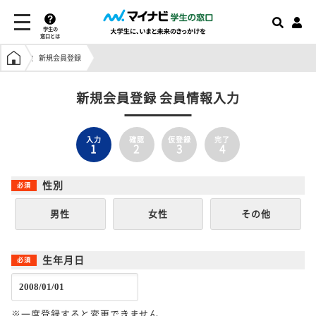
学生の
窓口とは
学生の窓口トップ
新規会員登録
新規会員登録 会員情報入力
入力
確認
仮登録
完了
1
2
3
4
性別
男性
女性
その他
生年月日
※一度登録すると変更できません