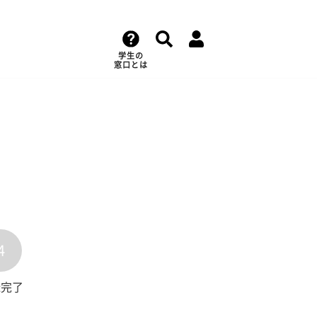
学生の
窓口とは
4
録完了