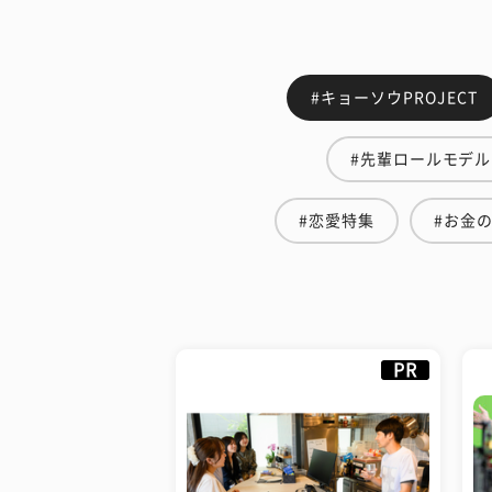
#キョーソウPROJECT
#先輩ロールモデル
#恋愛特集
#お金
PR