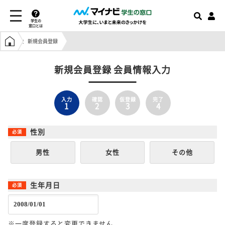
学生の
窓口とは
学生の窓口トップ
新規会員登録
新規会員登録 会員情報入力
入力
確認
仮登録
完了
1
2
3
4
性別
男性
女性
その他
生年月日
※一度登録すると変更できません