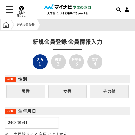
学生の
窓口とは
学生の窓口トップ
新規会員登録
新規会員登録 会員情報入力
入力
確認
仮登録
完了
1
2
3
4
性別
男性
女性
その他
生年月日
※一度登録すると変更できません