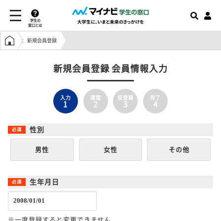
学生の
窓口とは
学生の窓口トップ
新規会員登録
新規会員登録 会員情報入力
入力
確認
仮登録
完了
1
2
3
4
性別
男性
女性
その他
生年月日
※一度登録すると変更できません