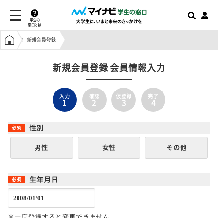
学生の
窓口とは
学生の窓口トップ
新規会員登録
新規会員登録 会員情報入力
入力
確認
仮登録
完了
1
2
3
4
性別
男性
女性
その他
生年月日
※一度登録すると変更できません