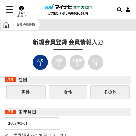
学生の
窓口とは
学生の窓口トップ
新規会員登録
新規会員登録 会員情報入力
入力
確認
仮登録
完了
1
2
3
4
性別
男性
女性
その他
生年月日
※一度登録すると変更できません