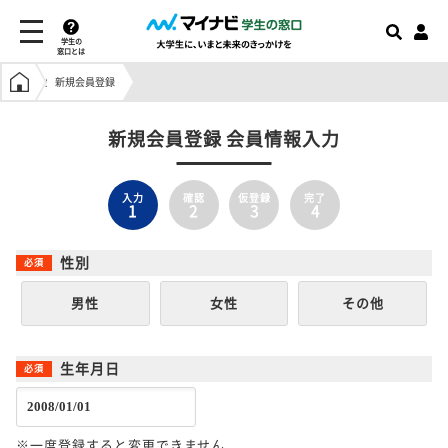
学生の
窓口とは
学生の窓口トップ
新規会員登録
新規会員登録 会員情報入力
入力
確認
仮登録
完了
1
2
3
4
性別
男性
女性
その他
生年月日
※一度登録すると変更できません