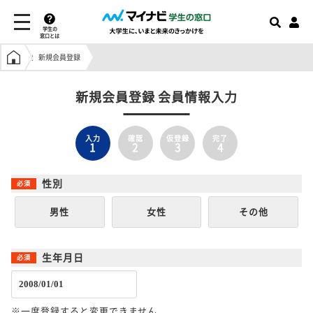
学生の
窓口とは
学生の窓口トップ
新規会員登録
新規会員登録 会員情報入力
入力
確認
仮登録
完了
1
2
3
4
性別
男性
女性
その他
生年月日
※一度登録すると変更できません