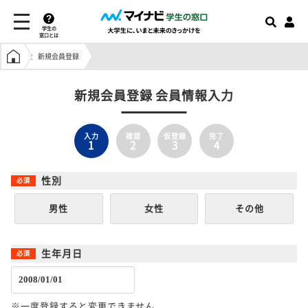
学生の
窓口とは
学生の窓口トップ
新規会員登録
新規会員登録 会員情報入力
入力
確認
仮登録
完了
1
2
3
4
性別
男性
女性
その他
生年月日
※一度登録すると変更できません