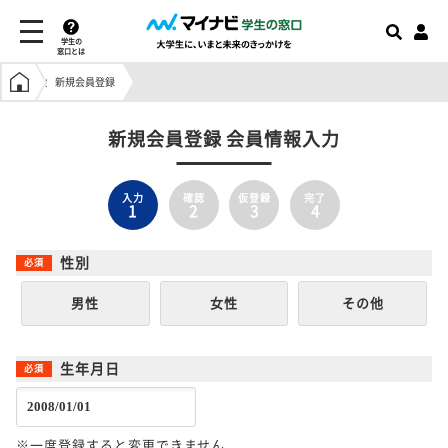
学生の
窓口とは
学生の窓口トップ
新規会員登録
新規会員登録 会員情報入力
入力
確認
仮登録
完了
1
2
3
4
性別
男性
女性
その他
生年月日
※一度登録すると変更できません