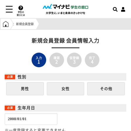
学生の
窓口とは
学生の窓口トップ
新規会員登録
新規会員登録 会員情報入力
入力
確認
仮登録
完了
1
2
3
4
性別
男性
女性
その他
生年月日
※一度登録すると変更できません