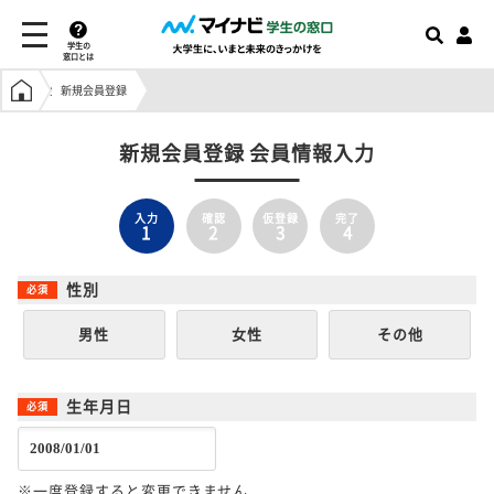
学生の
窓口とは
学生の窓口トップ
新規会員登録
新規会員登録 会員情報入力
入力
確認
仮登録
完了
1
2
3
4
性別
男性
女性
その他
生年月日
※一度登録すると変更できません