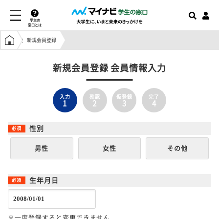
学生の
窓口とは
学生の窓口トップ
新規会員登録
新規会員登録 会員情報入力
入力
確認
仮登録
完了
1
2
3
4
性別
男性
女性
その他
生年月日
※一度登録すると変更できません