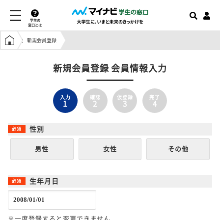
学生の
窓口とは
学生の窓口トップ
新規会員登録
新規会員登録 会員情報入力
入力
確認
仮登録
完了
1
2
3
4
性別
男性
女性
その他
生年月日
※一度登録すると変更できません