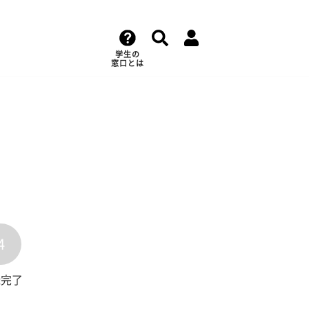
学生の
窓口とは
4
録完了