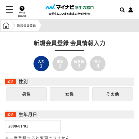
学生の
窓口とは
学生の窓口トップ
新規会員登録
新規会員登録 会員情報入力
入力
確認
仮登録
完了
1
2
3
4
性別
男性
女性
その他
生年月日
※一度登録すると変更できません