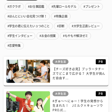
#ガクラボ
#お仕事図鑑
#先輩ロールモデル
#プレゼント
#ほんとにいい会社見つけ隊！
#特集企画
#学生の君に伝えたい３つのこと
#診断
#大学生正直レビュー
#学生インタビュー
#お金の授業
#もやもや解決ゼミ
#恋愛特集
PR
大学生活
【チーズ好き必見】ブッラータチー
ズでどこまで広がる？ 大学生が挑ん
だ自由す...
PR
大学生活
#ぎゅ〜〜にゅー！学生の発想から
生まれた！ Jミルク×キョーソウ
PROJE...