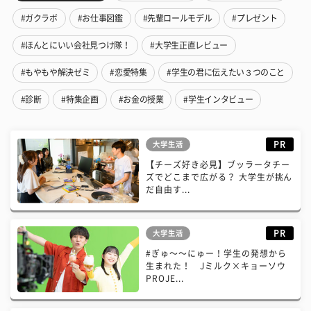
#ガクラボ
#お仕事図鑑
#先輩ロールモデル
#プレゼント
#ほんとにいい会社見つけ隊！
#大学生正直レビュー
#もやもや解決ゼミ
#恋愛特集
#学生の君に伝えたい３つのこと
#診断
#特集企画
#お金の授業
#学生インタビュー
PR
大学生活
【チーズ好き必見】ブッラータチー
ズでどこまで広がる？ 大学生が挑ん
だ自由す...
PR
大学生活
#ぎゅ〜〜にゅー！学生の発想から
生まれた！ Jミルク×キョーソウ
PROJE...