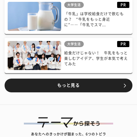
PR
大学生活
「牛乳」は学校給食だけで飲むも
の？ “牛乳をもっと身近
に”――「牛乳でスマ...
PR
大学生活
給食だけじゃない！ 牛乳をもっと
楽しむアイデア、学生が本気で考え
てみた
もっと見る
あなたへのきっかけが詰まった、6つのトビラ